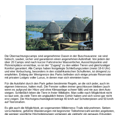
t
k
Die Übernachtungscamps sind angenehmne Oasen in der Buschsavanne: sie sind
hübsch, sauber, sicher und garantieren einen angenehmen Aufenthalt. Von jedem der
über 20 Camps sind nach kurzer Fahrstrecke Wasserlöcher, Aussichtspunkte und
Picknickplätze erreichbar, so ist der "Zugang" zu den wilden Tieren und gleichzeitiger
Komfort garantiert. Alle Camps haben festgelegte Schließungszeiten (meist 18-6 Uhr)
und eine Vorbuchung, besonders in den südafrikanischen Schulferien, ist dringend zu
empfehlen. Entlang der Westgrenze des Parks befinden sich einige private Reservate
mit privaten Lodges voller Luxus, in denen man sich einmieten kann.
Für die Autofahrt durch den Park gelten bestimmte Regeln, an die sich jeder, auch im
eigenen Interesse, halten muß. Die Fenster sollten immer geschlossen bleiben (auch
wenn es aufgrund der Hitze und ohne Klimaanlage schwer fällt) und nie aus dem Auto
steigen. Schließlich leben die Tiere in freier Wildbahn. Man sollte nach Möglichkeit nicht
so laut sein, da viele Tiere ein unglaublich feines Gehör haben und sich sonst gar nicht
erst zeigen. Die Höchstgeschwindigkeit beträgt 40 km/h auf Schotterpisten und 50 km/h
auf Teerstraßen.
Es gibt auch die Möglichkeit, an sogenannten Wilderness-Trails teilzunehmen. Sieben
verschiedene, geführte Wanderungen mit begrenzter Teilnehmerzahl werden angeboten,
die weniger sportliche Höchstleistungen verlangen als vielmehr ein genaues Erkunden