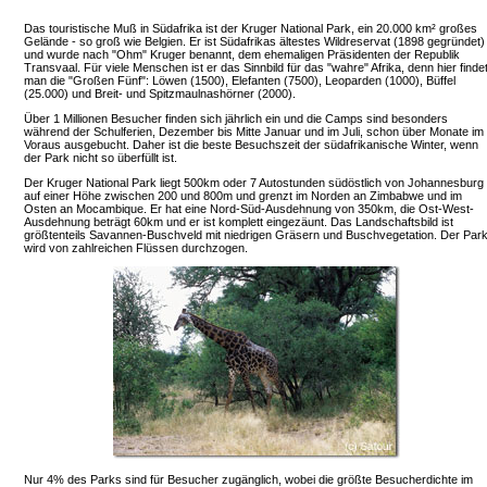
Das touristische Muß in Südafrika ist der Kruger National Park, ein 20.000 km² großes
Gelände - so groß wie Belgien. Er ist Südafrikas ältestes Wildreservat (1898 gegründet)
und wurde nach "Ohm" Kruger benannt, dem ehemaligen Präsidenten der Republik
Transvaal. Für viele Menschen ist er das Sinnbild für das "wahre" Afrika, denn hier finde
man die "Großen Fünf": Löwen (1500), Elefanten (7500), Leoparden (1000), Büffel
(25.000) und Breit- und Spitzmaulnashörner (2000).
Über 1 Millionen Besucher finden sich jährlich ein und die Camps sind besonders
während der Schulferien, Dezember bis Mitte Januar und im Juli, schon über Monate im
Voraus ausgebucht. Daher ist die beste Besuchszeit der südafrikanische Winter, wenn
der Park nicht so überfüllt ist.
Der Kruger National Park liegt 500km oder 7 Autostunden südöstlich von Johannesburg
auf einer Höhe zwischen 200 und 800m und grenzt im Norden an Zimbabwe und im
Osten an Mocambique. Er hat eine Nord-Süd-Ausdehnung von 350km, die Ost-West-
Ausdehnung beträgt 60km und er ist komplett eingezäunt. Das Landschaftsbild ist
größtenteils Savannen-Buschveld mit niedrigen Gräsern und Buschvegetation. Der Par
wird von zahlreichen Flüssen durchzogen.
Nur 4% des Parks sind für Besucher zugänglich, wobei die größte Besucherdichte im