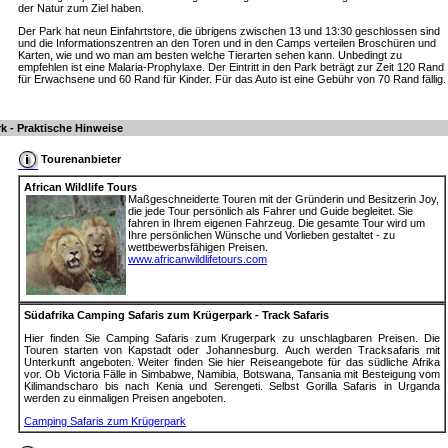
der Natur zum Ziel haben.
Der Park hat neun Einfahrtstore, die übrigens zwischen 13 und 13:30 geschlossen sind
und die Informationszentren an den Toren und in den Camps verteilen Broschüren und
Karten, wie und wo man am besten welche Tierarten sehen kann. Unbedingt zu
empfehlen ist eine Malaria-Prophylaxe. Der Eintritt in den Park beträgt zur Zeit 120 Rand
für Erwachsene und 60 Rand für Kinder. Für das Auto ist eine Gebühr von 70 Rand fällig.
k - Praktische Hinweise
Tourenanbieter
African Wildlife Tours
Maßgeschneiderte Touren mit der Gründerin und Besitzerin Joy,
die jede Tour persönlich als Fahrer und Guide begleitet. Sie
fahren in Ihrem eigenen Fahrzeug. Die gesamte Tour wird um
Ihre persönlichen Wünsche und Vorlieben gestaltet - zu
wettbewerbsfähigen Preisen.
www.africanwildlifetours.com
Südafrika Camping Safaris zum Krügerpark - Track Safaris
Hier finden Sie Camping Safaris zum Krugerpark zu unschlagbaren Preisen. Die
Touren starten von Kapstadt oder Johannesburg. Auch werden Tracksafaris mit
Unterkunft angeboten. Weiter finden Sie hier Reiseangebote für das südliche Afrika
vor. Ob Victoria Fälle in Simbabwe, Namibia, Botswana, Tansania mit Besteigung vom
Kilimandscharo bis nach Kenia und Serengeti. Selbst Gorilla Safaris in Urganda
werden zu einmaligen Preisen angeboten.
Camping Safaris zum Krügerpark