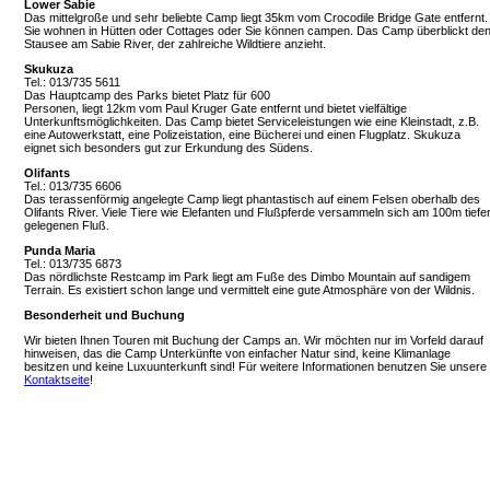
Lower Sabie
Das mittelgroße und sehr beliebte Camp liegt 35km vom Crocodile Bridge Gate entfernt.
Sie wohnen in Hütten oder Cottages oder Sie können campen. Das Camp überblickt de
Stausee am Sabie River, der zahlreiche Wildtiere anzieht.
Skukuza
Tel.: 013/735 5611
Das Hauptcamp des Parks bietet Platz für 600
Personen, liegt 12km vom Paul Kruger Gate entfernt und bietet vielfältige
Unterkunftsmöglichkeiten. Das Camp bietet Serviceleistungen wie eine Kleinstadt, z.B.
eine Autowerkstatt, eine Polizeistation, eine Bücherei und einen Flugplatz. Skukuza
eignet sich besonders gut zur Erkundung des Südens.
Olifants
Tel.: 013/735 6606
Das terassenförmig angelegte Camp liegt phantastisch auf einem Felsen oberhalb des
Olifants River. Viele Tiere wie Elefanten und Flußpferde versammeln sich am 100m tiefe
gelegenen Fluß.
Punda Maria
Tel.: 013/735 6873
Das nördlichste Restcamp im Park liegt am Fuße des Dimbo Mountain auf sandigem
Terrain. Es existiert schon lange und vermittelt eine gute Atmosphäre von der Wildnis.
Besonderheit und Buchung
Wir bieten Ihnen Touren mit Buchung der Camps an. Wir möchten nur im Vorfeld darauf
hinweisen, das die Camp Unterkünfte von einfacher Natur sind, keine Klimanlage
besitzen und keine Luxuunterkunft sind! Für weitere Informationen benutzen Sie unsere
Kontaktseite
!