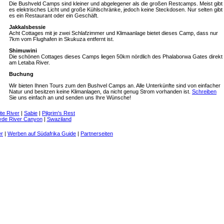
Die Bushveld Camps sind kleiner und abgelegener als die großen Restcamps. Meist gibt
es elektrisches Licht und große Kühlschränke, jedoch keine Steckdosen. Nur selten gibt
es ein Restaurant oder ein Geschäft.
Jakkalsbessie
Acht Cottages mit je zwei Schlafzimmer und Klimaanlage bietet dieses Camp, dass nur
7km vom Flughafen in Skukuza entfernt ist.
Shimuwini
Die schönen Cottages dieses Camps liegen 50km nördlich des Phalaborwa Gates direkt
am Letaba River.
Buchung
Wir bieten Ihnen Tours zum den Bushvel Camps an. Alle Unterkünfte sind von einfacher
Natur und besitzen keine Klimanlagen, da nicht genug Strom vorhanden ist.
Schreiben
Sie uns einfach an und senden uns Ihre Wünsche!
te River
|
Sabie
|
Pilgrim's Rest
yde River Canyon
|
Swaziland
er
|
Werben auf Südafrika Guide
|
Partnerseiten