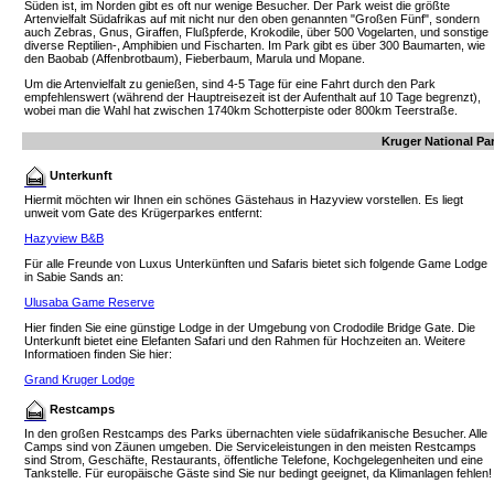
Süden ist, im Norden gibt es oft nur wenige Besucher. Der Park weist die größte
Artenvielfalt Südafrikas auf mit nicht nur den oben genannten "Großen Fünf", sondern
auch Zebras, Gnus, Giraffen, Flußpferde, Krokodile, über 500 Vogelarten, und sonstige
diverse Reptilien-, Amphibien und Fischarten. Im Park gibt es über 300 Baumarten, wie
den Baobab (Affenbrotbaum), Fieberbaum, Marula und Mopane.
Um die Artenvielfalt zu genießen, sind 4-5 Tage für eine Fahrt durch den Park
empfehlenswert (während der Hauptreisezeit ist der Aufenthalt auf 10 Tage begrenzt),
wobei man die Wahl hat zwischen 1740km Schotterpiste oder 800km Teerstraße.
Kruger National Par
Unterkunft
Hiermit möchten wir Ihnen ein schönes Gästehaus in Hazyview vorstellen. Es liegt
unweit vom Gate des Krügerparkes entfernt:
Hazyview B&B
Für alle Freunde von Luxus Unterkünften und Safaris bietet sich folgende Game Lodge
in Sabie Sands an:
Ulusaba Game Reserve
Hier finden Sie eine günstige Lodge in der Umgebung von Crododile Bridge Gate. Die
Unterkunft bietet eine Elefanten Safari und den Rahmen für Hochzeiten an. Weitere
Informatioen finden Sie hier:
Grand Kruger Lodge
Restcamps
In den großen Restcamps des Parks übernachten viele südafrikanische Besucher. Alle
Camps sind von Zäunen umgeben. Die Serviceleistungen in den meisten Restcamps
sind Strom, Geschäfte, Restaurants, öffentliche Telefone, Kochgelegenheiten und eine
Tankstelle. Für europäische Gäste sind Sie nur bedingt geeignet, da Klimanlagen fehlen!