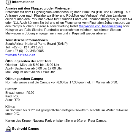
Informationen
n
Anreise mit den Flugzeug oder Mietwagen
Entweder mit dem Flugzeug von Johannesburg nach Skukuza (Hin- und Rückflug - auf
Anfrage) oder nach Phalaborwa (Hin- und Rückflug -auf Anfrage). Auf dem Landweg
erreicht man den Park nach etwa fünf Stunden Fahrt von Johannesburg aus (auf der N4
oder N1). Auch können Sie bei uns einen Flugcharter vom Flughafen Johannesburg zu
den Camps buchen. Unsere Autovermietung bietet
Mietwagen von Johannesburg
oder
Nelspruit an. Falls Sie eine Rundreise unternehmen möchten, so können Sie den
Mietwagen in Joburg entgegen nehmen und in Kapstadt wieder abliefern.
Touristische Informationen
South African National Parks Board (SANP)
Tel.: +27 (0) 12 / 343 1991
Fax: +27 (0) 12 / 343 0905
www.parks-sa.co.za
r
Öffnungszeiten
der acht Tore:
Oktober - März ab 5:30 bis 18:00 Uhr
April - September ab 6:00 bis 17:00 Uhr
Mai - August ab 6:30 bis 17:00 Uhr
Öffnungszeiten Camps:
Normalerweise sind die Camps von 6:00 bis 17:30 geöffnet. Im Winter ab 6:30.
Eintritt:
Erwachsener: R120
Kind: R60
Auto: R70
Klima:
Im Sommer bis 30°C mit gelegentlichen heftigen Gewittern. Nachts im Winter teilweise
unter 0°C.
Karten des Kruger National Park erhalten Sie in größeren Rest Camps.
Bushveld Camps