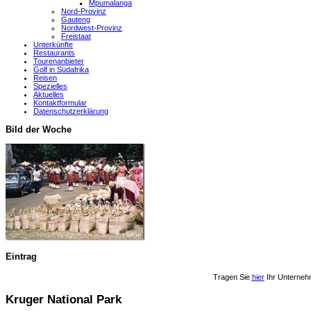
Mpumalanga
Nord-Provinz
Gauteng
Nordwest-Provinz
Freistaat
Unterkünfte
Restaurants
Tourenanbieter
Golf in Südafrika
Reisen
Spezielles
Aktuelles
Kontaktformular
Datenschutzerklärung
Bild der Woche
Eintrag
Tragen Sie
hier
Ihr Unterneh
Kruger National Park