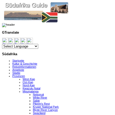
GTranslate
Südafrika
Startseite
Kultur & Geschichte
Reiseinformationen
Angebote
Städte
Provinzen
West-Kap
Ost-Kap
Nord-Kap
Kwazulu Natal
Mpumalanga
Nelspruit
White River
Sabie
Pilgrim's Rest
Kruger National Park
Blyde River Canyon
Swaziland