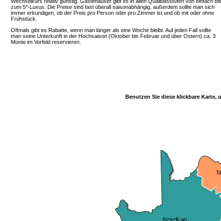
Wechselkurs relativ günstig. Gästehäuser gibt es in allen Qualitätsstufen von einfach bi
zum 5*-Luxus. Die Preise sind fast überall saisonabhängig, außerdem sollte man sich
immer erkundigen, ob der Preis pro Person oder pro Zimmer ist und ob mit oder ohne
Frühstück.
Oftmals gibt es Rabatte, wenn man länger als eine Woche bleibt. Auf jeden Fall sollte
man seine Unterkunft in der Hochsaison (Oktober bis Februar und über Ostern) ca. 3
Monte im Vorfeld reservieren.
Benutzen Sie diese klickbare Karte,