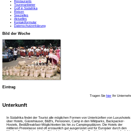
Restaurants
Tourenanbieter
Golf in Südafrika
Reisen
Spezielles
Aktuelles
Kontaktformular
Datenschutzerklärung
Bild der Woche
Eintrag
Tragen Sie
hier
Ihr Unterneh
Unterkunft
In Südafrika findet der Tourist alle möglichen Formen von Unterkünften von Luxushotels
über Hotels, Gästehäuser, B&B's, Pensionen, Camp in den Wildparks, Backpacker-
Hostels, Bed&Breakfast-Möglichkeiten bis hin zu Campingsplätzen. Die Hotels der
mittleren Preisklasse sind oft erstaunlich gut ausgerüstet und für Europäer durch den