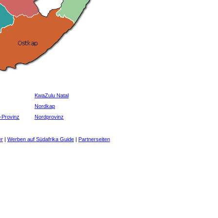
KwaZulu Natal
Nordkap
-Provinz
Nordprovinz
er
|
Werben auf Südafrika Guide
|
Partnerseiten