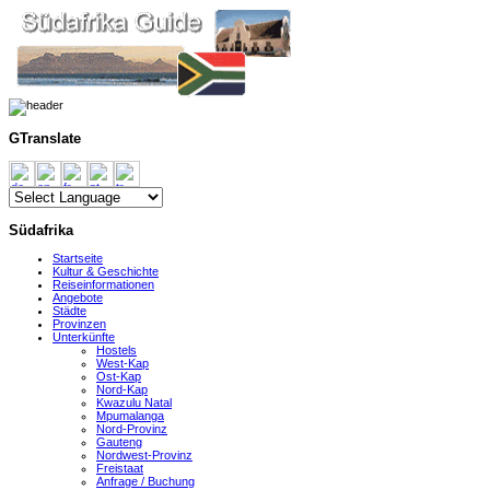
GTranslate
Südafrika
Startseite
Kultur & Geschichte
Reiseinformationen
Angebote
Städte
Provinzen
Unterkünfte
Hostels
West-Kap
Ost-Kap
Nord-Kap
Kwazulu Natal
Mpumalanga
Nord-Provinz
Gauteng
Nordwest-Provinz
Freistaat
Anfrage / Buchung