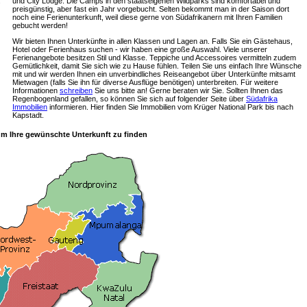
und City Lodge. Die Camps in den staatseigenen Wildparks sind komfortabel und
s
preisgünstig, aber fast ein Jahr vorgebucht. Selten bekommt man in der Saison dort
noch eine Ferienunterkunft, weil diese gerne von Südafrikanern mit Ihren Familien
gebucht werden!
Wir bieten Ihnen Unterkünfte in allen Klassen und Lagen an. Falls Sie ein Gästehaus,
Hotel oder Ferienhaus suchen - wir haben eine große Auswahl. Viele unserer
Ferienangebote besitzen Stil und Klasse. Teppiche und Accessoires vermitteln zudem
Gemütlichkeit, damit Sie sich wie zu Hause fühlen. Teilen Sie uns einfach Ihre Wünsche
mit und wir werden Ihnen ein unverbindliches Reiseangebot über Unterkünfte mitsamt
Mietwagen (falls Sie ihn für diverse Ausflüge benötigen) unterbreiten. Für weitere
Informationen
schreiben
Sie uns bitte an! Gerne beraten wir Sie. Sollten Ihnen das
Regenbogenland gefallen, so können Sie sich auf folgender Seite über
Südafrika
Immobilien
informieren. Hier finden Sie Immobilien vom Krüger National Park bis nach
Kapstadt.
 um Ihre gewünschte Unterkunft zu finden