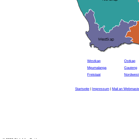
Westkap
Ostkap
Mpumalanga
Gauteng
Freistaat
Nordwest
Startseite
|
Impressum
|
Mail an Webmast