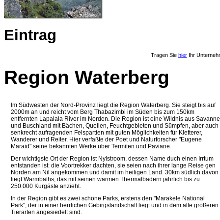
Eintrag
Tragen Sie
hier
Ihr Unterneh
Region Waterberg
Im Südwesten der Nord-Provinz liegt die Region Waterberg. Sie steigt bis auf
2000m an und reicht vom Berg Thabazimbi im Süden bis zum 150km
entfernten Lapalala River im Norden. Die Region ist eine Wildnis aus Savanne
und Buschland mit Bächen, Quellen, Feuchtgebieten und Sümpfen, aber auch
senkrecht aufragenden Felspartien mit guten Möglichkeiten für Kletterer,
Wanderer und Reiter. Hier verfaßte der Poet und Naturforscher "Eugene
Maraid" seine bekannten Werke über Termiten und Paviane.
Der wichtigste Ort der Region ist Nylstroom, dessen Name duch einen Irrtum
entstanden ist: die Voortrekker dachten, sie seien nach ihrer lange Reise gen
Norden am Nil angekommen und damit im heiligen Land. 30km südlich davon
liegt Warmbaths, das mit seinen warmen Thermalbädern jährlich bis zu
250.000 Kurgäste anzieht.
In der Region gibt es zwei schöne Parks, erstens den "Marakele National
Park", der in einer herrlichen Gebirgslandschaft liegt und in dem alle größeren
Tierarten angesiedelt sind.