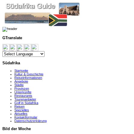
GTranslate
Südafrika
Startseite
Kultur & Geschichte
Reiseinformationen
Angebote
Städte
Provinzen
Unterkünfte
Restaurants
Tourenanbieter
Golf in Südafrika
Reisen
Spezielles
Aktuelles
Kontaktformular
Datenschutzerklärung
Bild der Woche