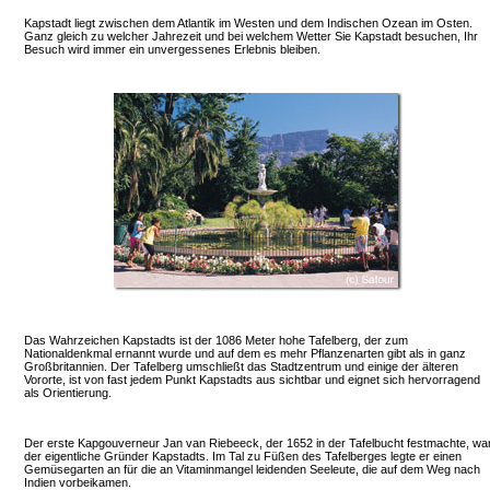
Kapstadt liegt zwischen dem Atlantik im Westen und dem Indischen Ozean im Osten.
Ganz gleich zu welcher Jahrezeit und bei welchem Wetter Sie Kapstadt besuchen, Ihr
Besuch wird immer ein unvergessenes Erlebnis bleiben.
Das Wahrzeichen Kapstadts ist der 1086 Meter hohe Tafelberg, der zum
Nationaldenkmal ernannt wurde und auf dem es mehr Pflanzenarten gibt als in ganz
Großbritannien. Der Tafelberg umschließt das Stadtzentrum und einige der älteren
Vororte, ist von fast jedem Punkt Kapstadts aus sichtbar und eignet sich hervorragend
als Orientierung.
Der erste Kapgouverneur Jan van Riebeeck, der 1652 in der Tafelbucht festmachte, wa
der eigentliche Gründer Kapstadts. Im Tal zu Füßen des Tafelberges legte er einen
Gemüsegarten an für die an Vitaminmangel leidenden Seeleute, die auf dem Weg nach
Indien vorbeikamen.