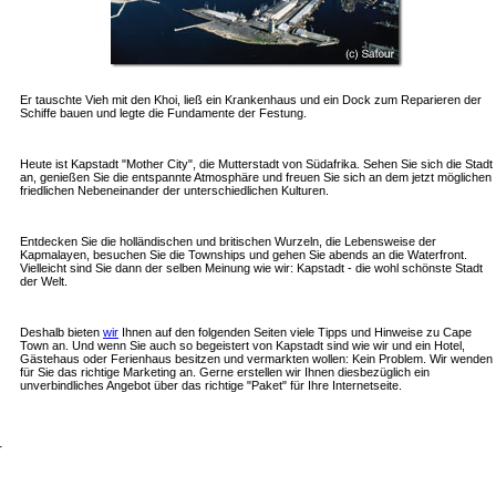
Er tauschte Vieh mit den Khoi, ließ ein Krankenhaus und ein Dock zum Reparieren der
Schiffe bauen und legte die Fundamente der Festung.
Heute ist Kapstadt "Mother City", die Mutterstadt von Südafrika. Sehen Sie sich die Stadt
an, genießen Sie die entspannte Atmosphäre und freuen Sie sich an dem jetzt möglichen
friedlichen Nebeneinander der unterschiedlichen Kulturen.
Entdecken Sie die holländischen und britischen Wurzeln, die Lebensweise der
Kapmalayen, besuchen Sie die Townships und gehen Sie abends an die Waterfront.
Vielleicht sind Sie dann der selben Meinung wie wir: Kapstadt - die wohl schönste Stadt
der Welt.
Deshalb bieten
wir
Ihnen auf den folgenden Seiten viele Tipps und Hinweise zu Cape
Town an. Und wenn Sie auch so begeistert von Kapstadt sind wie wir und ein Hotel,
Gästehaus oder Ferienhaus besitzen und vermarkten wollen: Kein Problem. Wir wenden
für Sie das richtige Marketing an. Gerne erstellen wir Ihnen diesbezüglich ein
unverbindliches Angebot über das richtige "Paket" für Ihre Internetseite.
r