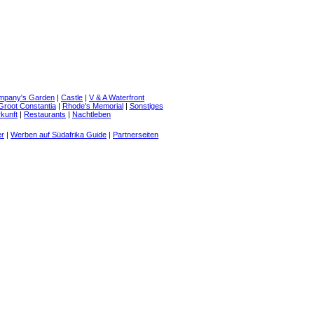
mpany's Garden
|
Castle
|
V & A Waterfront
Groot Constantia
|
Rhode's Memorial
|
Sonstiges
kunft
|
Restaurants
|
Nachtleben
er
|
Werben auf Südafrika Guide
|
Partnerseiten