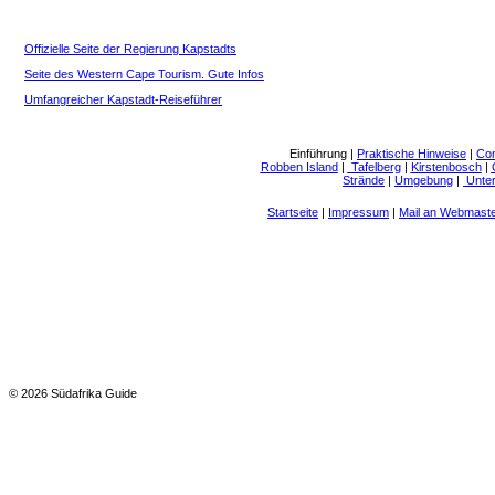
Offizielle Seite der Regierung Kapstadts
Seite des Western Cape Tourism. Gute Infos
Umfangreicher Kapstadt-Reiseführer
Einführung
|
Praktische Hinweise
|
Co
Robben Island
|
Tafelberg
|
Kirstenbosch
|
Strände
|
Umgebung
|
Unter
Startseite
|
Impressum
|
Mail an Webmast
© 2026 Südafrika Guide