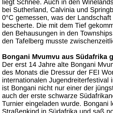
liegt Schnee. Auch in den Winelands
bei Sutherland, Calvinia und Sprin
0°C gemessen, was der Landschaft 
bescherte. Die mit dem Tief gekom
den Behausungen in den Townships
den Tafelberg musste zwischenzeitlic
Bongani Mvumvu aus Südafrika g
Der erst 14 Jahre alte Bongani Mv
des Monats die Dressur der FEI Wor
internationalen Jugendreiterfestiva
ist Bongani nicht nur einer der jüng
auch der erste schwarze Südafrikan
Turnier eingeladen wurde. Bongani l
Straßenkind in Südafrika und saß n