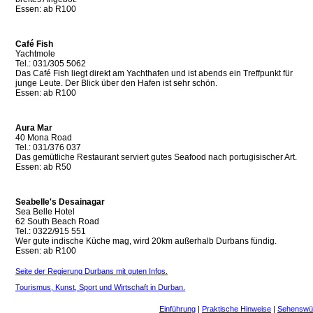
Essen: ab R100
Café Fish
Yachtmole
Tel.: 031/305 5062
Das Café Fish liegt direkt am Yachthafen und ist abends ein Treffpunkt für
junge Leute. Der Blick über den Hafen ist sehr schön.
Essen: ab R100
Aura Mar
40 Mona Road
Tel.: 031/376 037
Das gemütliche Restaurant serviert gutes Seafood nach portugisischer Art.
Essen: ab R50
Seabelle's Desainagar
Sea Belle Hotel
62 South Beach Road
Tel.: 0322/915 551
Wer gute indische Küche mag, wird 20km außerhalb Durbans fündig.
Essen: ab R100
Seite der Regierung Durbans mit guten Infos.
Tourismus, Kunst, Sport und Wirtschaft in Durban.
Einführung
|
Praktische Hinweise
|
Sehenswür