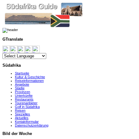
GTranslate
Südafrika
Startseite
Kultur & Geschichte
Reiseinformationen
Angebote
Städte
Provinzen
Unterkünfte
Restaurants
Tourenanbieter
Golf in Südafrika
Reisen
Spezielles
Aktuelles
Kontaktformular
Datenschutzerklärung
Bild der Woche