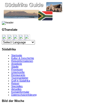
GTranslate
Südafrika
Startseite
Kultur & Geschichte
Reiseinformationen
Angebote
Städte
Provinzen
Unterkünfte
Restaurants
Tourenanbieter
Golf in Südafrika
Reisen
Spezielles
Aktuelles
Kontaktformular
Datenschutzerklärung
Bild der Woche