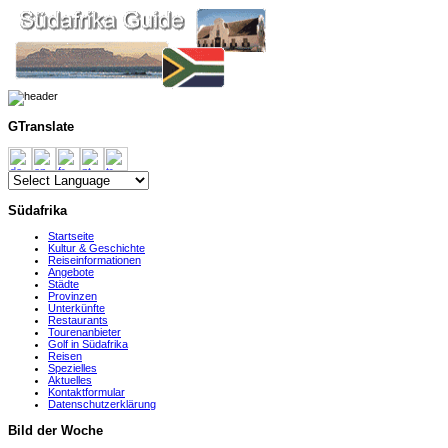
GTranslate
Südafrika
Startseite
Kultur & Geschichte
Reiseinformationen
Angebote
Städte
Provinzen
Unterkünfte
Restaurants
Tourenanbieter
Golf in Südafrika
Reisen
Spezielles
Aktuelles
Kontaktformular
Datenschutzerklärung
Bild der Woche