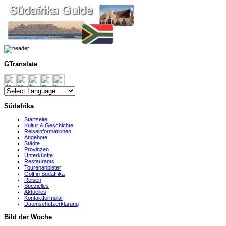
GTranslate
Südafrika
Startseite
Kultur & Geschichte
Reiseinformationen
Angebote
Städte
Provinzen
Unterkünfte
Restaurants
Tourenanbieter
Golf in Südafrika
Reisen
Spezielles
Aktuelles
Kontaktformular
Datenschutzerklärung
Bild der Woche